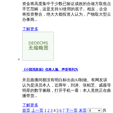
资金将高度集中于少数已验证成效的合做方取焦点
手艺范畴，这是支持AI使用的底子。相反，企业
将投资整合，绝大大都投资人认为，产物取大型云
办事商...
了解更多
《小我消息保》也将人脸、声音等列为
并且曲播间都没有明白标出由AI制做。有网友误
认为是演员本人，近两年，刘涛、张柏芝、戚薇等
明星的数字兼顾，打开手机一看：本人竟然正在曲
播带货...
了解更多
首页
上一页
1
2
3
4
5
6
7
下一页
末页
共