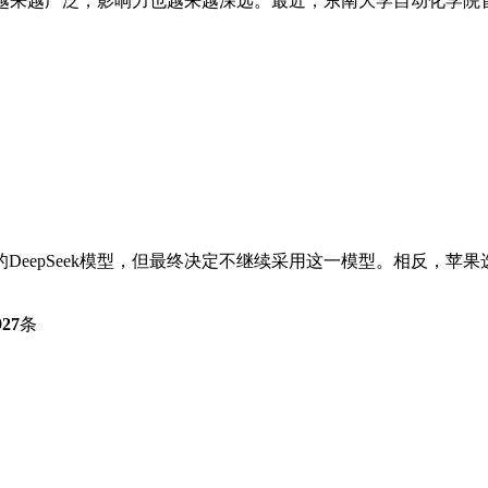
越来越广泛，影响力也越来越深远。最近，东南大学自动化学院首
epSeek模型，但最终决定不继续采用这一模型。相反，苹果选择与
927
条